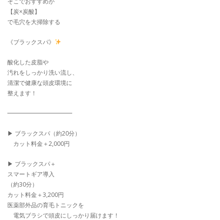
そこでおすすめが
【炭×炭酸】
で毛穴を大掃除する
《ブラックスパ》
酸化した皮脂や
汚れをしっかり洗い流し、
清潔で健康な頭皮環境に
整えます！
━━━━━━━━━━━
▶︎ ブラックスパ（約20分）
カット料金＋2,000円
▶︎ ブラックスパ＋
スマートギア導入
（約30分）
カット料金＋3,200円
医薬部外品の育毛トニックを
電気ブラシで頭皮にしっかり届けます！