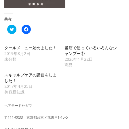
共有:
ク
Facebook
リ
で
ッ
共
ク
有
し
す
て
る
クールメニュー始めました！
当店で使っているいろんなシ
Twitter
に
2019年8月2日
ャンプー①
で
は
共
ク
未分類
2020年1月22日
有
リ
商品
(新
ッ
し
ク
い
し
スキャルプケアの講習をしま
ウ
て
した！
ィ
く
ン
だ
2017年4月25日
ド
さ
美容豆知識
ウ
い
で
(新
開
し
き
い
ヘアモードセガワ
ま
ウ
す)
ィ
ン
〒111-0033 東京都台東区花川戸1-15-5
ド
ウ
で