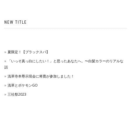
NEW TITLE
夏限定！【ブラックスパ】
「いっそ真っ白にしたい！」と思ったあなたへ。〜白髪カラーのリアルな
話
浅草寺本尊示現会に将寛が参加しました！
浅草とポケモンGO
三社祭2023