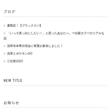
ブログ
夏限定！【ブラックスパ】
「いっそ真っ白にしたい！」と思ったあなたへ。〜白髪カラーのリアルな
話
浅草寺本尊示現会に将寛が参加しました！
浅草とポケモンGO
三社祭2023
NEW TITLE
お知らせ