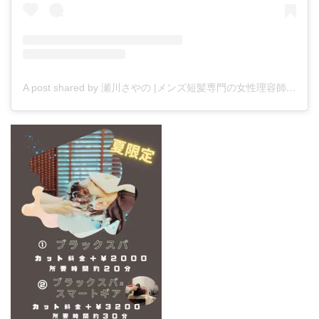
A post shared by 瀬川さやの |メンズ短髪専門の女性理容師|浅草 (@stylist.saya)