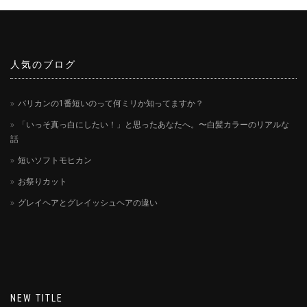
人気のブログ
バリカンの1番短いのって何ミリか知ってますか？
「いっそ真っ白にしたい！」と思ったあなたへ。〜白髪カラーのリアルな
話
短いソフトモヒカン
お祭りカット
グレイヘアとグレイッシュヘアの違い
NEW TITLE