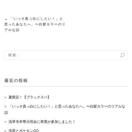
し
す
て
る
Twitter
に
で
は
共
ク
投
←
「いっそ真っ白にしたい！」と
有
リ
(新
ッ
思ったあなたへ。〜白髪カラーのリ
し
ク
稿
アルな話
い
し
ウ
て
ィ
く
ン
だ
ナ
ド
さ
ウ
い
で
(新
ビ
開
し
き
い
ま
ウ
ゲ
す)
ィ
ン
ド
ー
最近の投稿
ウ
で
開
き
シ
ま
夏限定！【ブラックスパ】
す)
ョ
「いっそ真っ白にしたい！」と思ったあなたへ。〜白髪カラーのリアルな
話
ン
浅草寺本尊示現会に将寛が参加しました！
浅草とポケモンGO