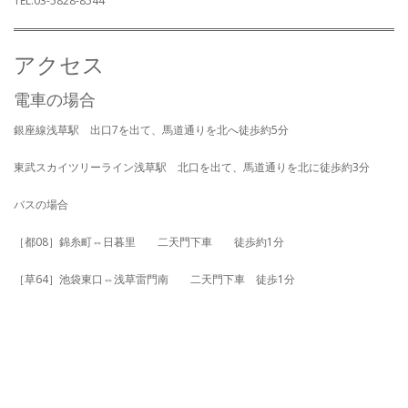
TEL.03-5828-8544
開
き
ま
す)
アクセス
電車の場合
銀座線浅草駅 出口7を出て、馬道通りを北へ徒歩約5分
東武スカイツリーライン浅草駅 北口を出て、馬道通りを北に徒歩約3分
バスの場合
［都08］錦糸町⇔日暮里 二天門下車 徒歩約1分
［草64］池袋東口⇔浅草雷門南 二天門下車 徒歩1分