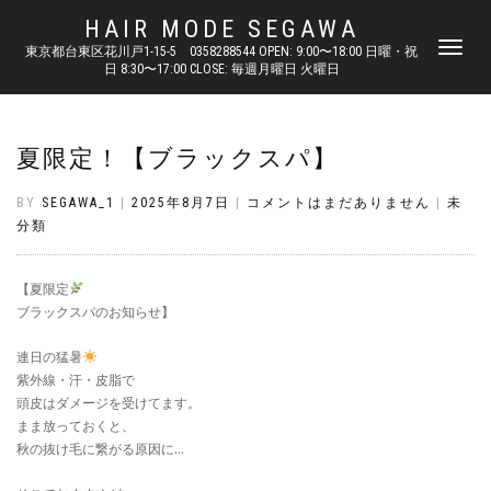
HAIR MODE SEGAWA
ナ
東京都台東区花川戸1-15-5 0358288544 OPEN: 9:00〜18:00 日曜・祝
日 8:30〜17:00 CLOSE: 毎週月曜日 火曜日
ビ
ゲ
ー
シ
夏限定！【ブラックスパ】
ョ
ン
を
BY
SEGAWA_1
|
2025年8月7日
|
コメントはまだありません
|
未
切
分類
り
替
え
【夏限定
ブラックスパのお知らせ】
連日の猛暑
紫外線・汗・皮脂で
頭皮はダメージを受けてます。
まま放っておくと、
秋の抜け毛に繋がる原因に…