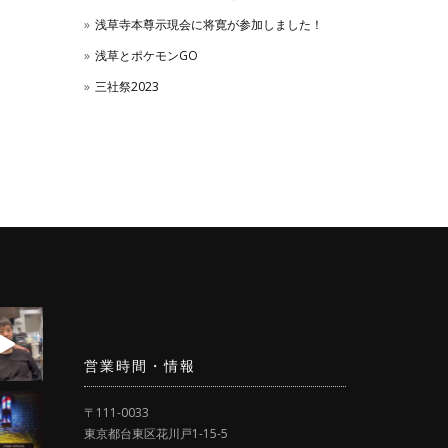
浅草寺本尊示現会に将寛が参加しました！
浅草とポケモンGO
三社祭2023
営業時間・情報
〒111-0033
東京都台東区花川戸1-15-5