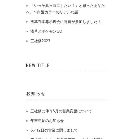
「いっそ真っ白にしたい！」と思ったあなた
へ。〜白髪カラーのリアルな話
浅草寺本尊示現会に将寛が参加しました！
浅草とポケモンGO
三社祭2023
NEW TITLE
お知らせ
三社祭に伴う5月の営業変更について
年末年始のお知らせ
6／12日の営業に関しまして