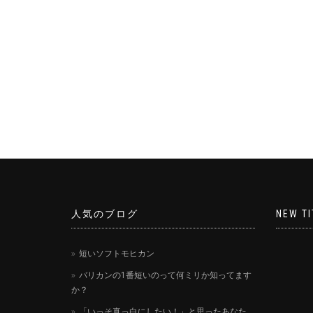
人気のブログ
NEW TI
短いソフトモヒカン
バリカンの1番短いのって何ミリか知ってます
か？
「いっそ真っ白にしたい！」と思ったあなた