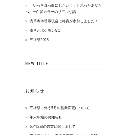
「いっそ真っ白にしたい！」と思ったあなた
へ。〜白髪カラーのリアルな話
浅草寺本尊示現会に将寛が参加しました！
浅草とポケモンGO
三社祭2023
NEW TITLE
お知らせ
三社祭に伴う5月の営業変更について
年末年始のお知らせ
6／12日の営業に関しまして