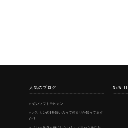
人気のブログ
NEW TI
短いソフトモヒカン
バリカンの1番短いのって何ミリか知ってます
か？
「いっそ真っ白にしたい！」と思ったあなた