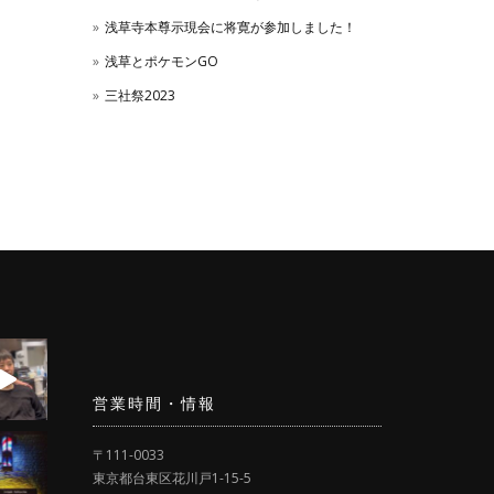
浅草寺本尊示現会に将寛が参加しました！
浅草とポケモンGO
三社祭2023
営業時間・情報
〒111-0033
東京都台東区花川戸1-15-5