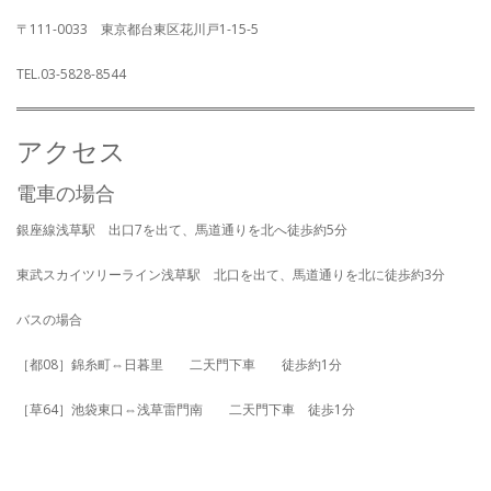
ま
ウ
す)
ィ
〒111-0033 東京都台東区花川戸1-15-5
ン
ド
ウ
TEL.03-5828-8544
で
開
き
ま
す)
アクセス
電車の場合
銀座線浅草駅 出口7を出て、馬道通りを北へ徒歩約5分
東武スカイツリーライン浅草駅 北口を出て、馬道通りを北に徒歩約3分
バスの場合
［都08］錦糸町⇔日暮里 二天門下車 徒歩約1分
［草64］池袋東口⇔浅草雷門南 二天門下車 徒歩1分