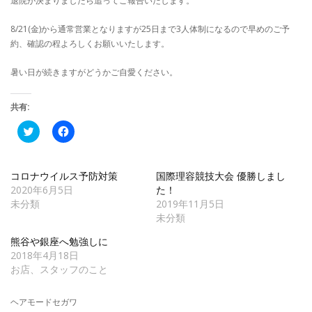
退院が決まりましたら追ってご報告いたします。
8/21(金)から通常営業となりますが25日まで3人体制になるので早めのご予
約、確認の程よろしくお願いいたします。
暑い日が続きますがどうかご自愛ください。
共有:
ク
Facebook
リ
で
ッ
共
ク
有
し
す
て
る
コロナウイルス予防対策
国際理容競技大会 優勝しまし
Twitter
に
2020年6月5日
た！
で
は
共
ク
未分類
2019年11月5日
有
リ
未分類
(新
ッ
し
ク
い
し
熊谷や銀座へ勉強しに
ウ
て
2018年4月18日
ィ
く
ン
だ
お店、スタッフのこと
ド
さ
ウ
い
で
(新
開
し
ヘアモードセガワ
き
い