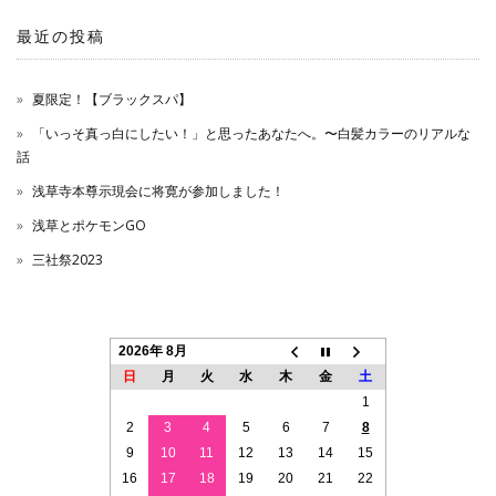
ン
最近の投稿
夏限定！【ブラックスパ】
「いっそ真っ白にしたい！」と思ったあなたへ。〜白髪カラーのリアルな
話
浅草寺本尊示現会に将寛が参加しました！
浅草とポケモンGO
三社祭2023
2026年 8月
日
月
火
水
木
金
土
1
2
3
4
5
6
7
8
9
10
11
12
13
14
15
16
17
18
19
20
21
22