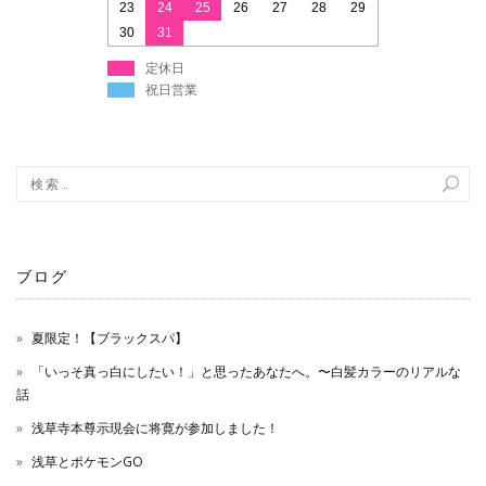
23
24
25
26
27
28
29
30
31
定休日
祝日営業
ブログ
夏限定！【ブラックスパ】
「いっそ真っ白にしたい！」と思ったあなたへ。〜白髪カラーのリアルな
話
浅草寺本尊示現会に将寛が参加しました！
浅草とポケモンGO