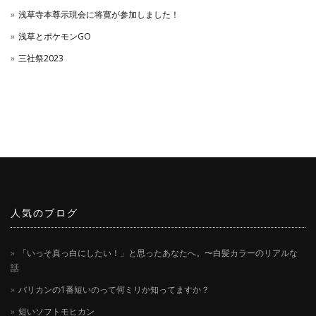
浅草寺本尊示現会に将寛が参加しました！
浅草とポケモンGO
三社祭2023
人気のブログ
「いっそ真っ白にしたい！」と思ったあなたへ。〜白髪カラーのリアルな
話
バリカンの1番短いのって何ミリか知ってますか？
短いソフトモヒカン