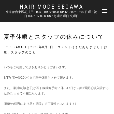
HAIR MODE SEGAWA
ナ
東京都台東区花川戸1-15-5 0358288544 OPEN: 9:00〜18:00 日曜・祝
日 8:30〜17:00 CLOSE: 毎週月曜日 火曜日
ビ
ゲ
ー
シ
夏季休暇とスタッフの休みについて
ョ
ン
を
BY
SEGAWA_1
|
2020年8月9日
|
コメントはまだありません
|
お
切
店、スタッフのこと
り
替
え
いつもご利用して頂きありがとうございます。
8/17(月)〜8/20(木)まで夏季休暇とさせて頂きます。
また、瀬川将寛(息子)が耳下腺腫瘍手術に伴い17日から約1週間前後入院する
ため25日まで不在になります。
(術後の経過により早く退院する可能性もあります！)