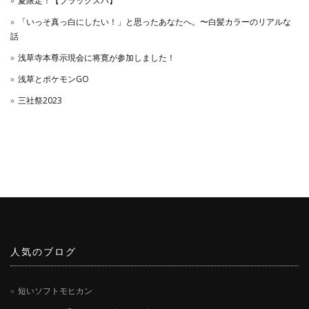
夏限定！【ブラックスパ】
「いっそ真っ白にしたい！」と思ったあなたへ。〜白髪カラーのリアルな
話
浅草寺本尊示現会に将寛が参加しました！
浅草とポケモンGO
三社祭2023
人気のブログ
短いソフトモヒカン