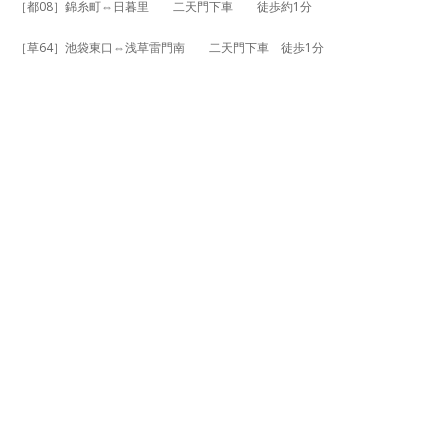
［都08］錦糸町⇔日暮里 二天門下車 徒歩約1分
［草64］池袋東口⇔浅草雷門南 二天門下車 徒歩1分