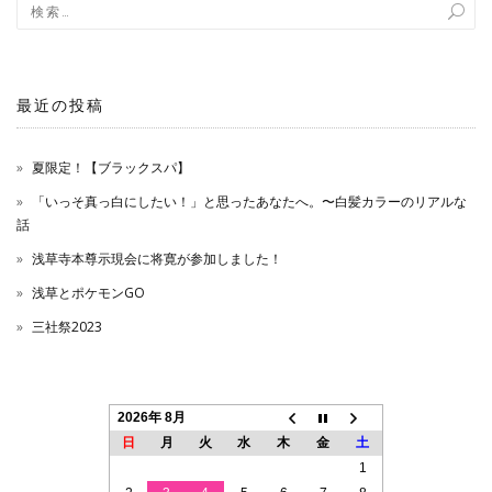
ョ
ン
最近の投稿
夏限定！【ブラックスパ】
「いっそ真っ白にしたい！」と思ったあなたへ。〜白髪カラーのリアルな
話
浅草寺本尊示現会に将寛が参加しました！
浅草とポケモンGO
三社祭2023
2026年 8月
日
月
火
水
木
金
土
1